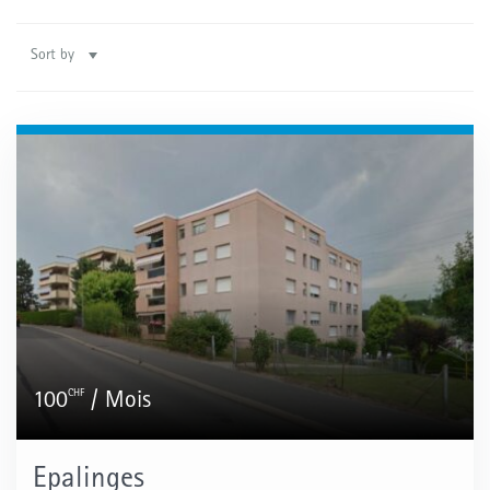
Sort by
CHF
100
/ Mois
Epalinges