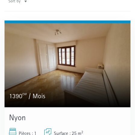
Sort by
CHF
1390
/ Mois
Nyon
2
Pièces : 1
Surface : 25 m