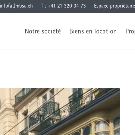
info(at)mbsa.ch
T : +41 21 320 34 73
Espace propriétaire
Notre société
Biens en location
Pro