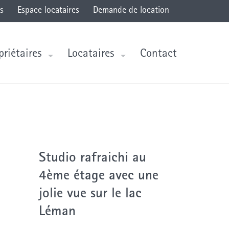
s
Espace locataires
Demande de location
priétaires
Locataires
Contact
Studio rafraichi au
4ème étage avec une
jolie vue sur le lac
Léman